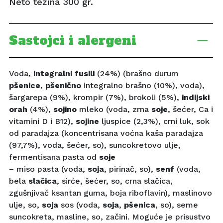
Neto težina 300 gr.
Sastojci i alergeni
Voda,
integralni fusili
(24%) (brašno durum
pšenice
,
pšenično
integralno brašno (10%), voda),
šargarepa (9%), krompir (7%), brokoli (5%),
indijski
orah
(4%),
sojino
mleko (voda, zrna
soje
, šećer, Ca i
vitamini D i B12),
sojine
ljuspice (2,3%), crni luk, sok
od paradajza (koncentrisana voćna kaša paradajza
(97,7%), voda, šećer, so), suncokretovo ulje,
fermentisana pasta od
soje
– miso pasta (voda,
soja
, pirinač, so),
senf
(voda,
bela
slačica
, sirće, šećer, so, crna slačica,
zgušnjivač ksantan guma, boja riboflavin), maslinovo
ulje, so,
soja
sos (voda,
soja
,
pšenica
, so), seme
suncokreta, masline, so, začini. Moguće je prisustvo