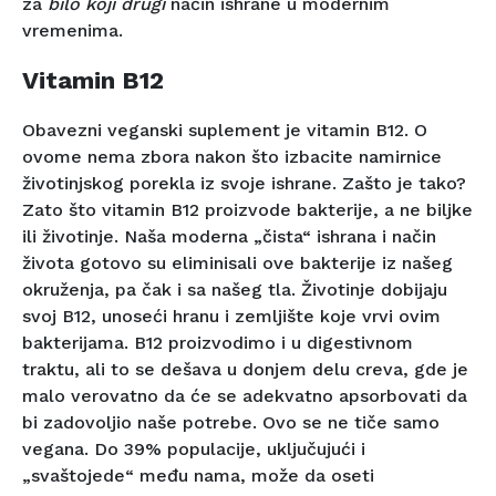
za
bilo koji drugi
način ishrane u modernim
vremenima.
Vitamin B12
Obavezni veganski suplement je vitamin B12. O
ovome nema zbora nakon što izbacite namirnice
životinjskog porekla iz svoje ishrane. Zašto je tako?
Zato što vitamin B12 proizvode bakterije, a ne biljke
ili životinje. Naša moderna „čista“ ishrana i način
života gotovo su eliminisali ove bakterije iz našeg
okruženja, pa čak i sa našeg tla. Životinje dobijaju
svoj B12, unoseći hranu i zemljište koje vrvi ovim
bakterijama. B12 proizvodimo i u digestivnom
traktu, ali to se dešava u donjem delu creva, gde je
malo verovatno da će se adekvatno apsorbovati da
bi zadovoljio naše potrebe. Ovo se ne tiče samo
vegana. Do 39% populacije, uključujući i
„svaštojede“ među nama, može da oseti