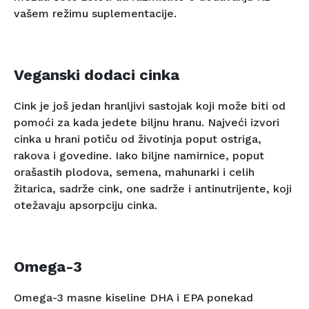
vašem režimu suplementacije.
Veganski dodaci cinka
Cink je još jedan hranljivi sastojak koji može biti od
pomoći za kada jedete biljnu hranu. Najveći izvori
cinka u hrani potiču od životinja poput ostriga,
rakova i govedine. Iako biljne namirnice, poput
orašastih plodova, semena, mahunarki i celih
žitarica, sadrže cink, one sadrže i antinutrijente, koji
otežavaju apsorpciju cinka.
Omega-3
Omega-3 masne kiseline DHA i EPA ponekad