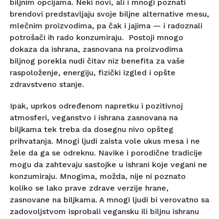
biljnim opcijama. Neki novi, ali i mnogi poznati
brendovi predstavljaju svoje biljne alternative mesu,
mlečnim proizvodima, pa čak i jajima — i radoznali
potrošači ih rado konzumiraju. Postoji mnogo
dokaza da ishrana, zasnovana na proizvodima
biljnog porekla nudi čitav niz benefita za vaše
raspoloženje, energiju, fizički izgled i opšte
zdravstveno stanje.
Ipak, uprkos određenom napretku i pozitivnoj
atmosferi, veganstvo i ishrana zasnovana na
biljkama tek treba da dosegnu nivo opšteg
prihvatanja. Mnogi ljudi zaista vole ukus mesa i ne
žele da ga se odreknu. Navike i porodične tradicije
mogu da zahtevaju sastojke u ishrani koje vegani ne
konzumiraju. Mnogima, možda, nije ni poznato
koliko se lako prave zdrave verzije hrane,
zasnovane na biljkama. A mnogi ljudi bi verovatno sa
zadovoljstvom isprobali vegansku ili biljnu ishranu