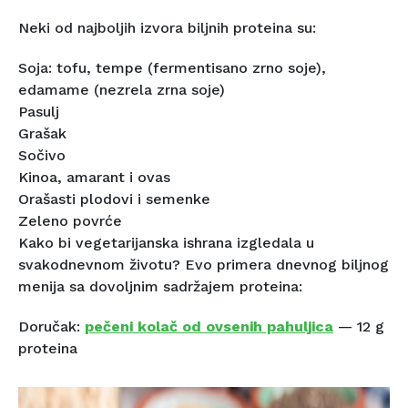
Neki od najboljih izvora biljnih proteina su:
Soja: tofu, tempe (fermentisano zrno soje),
edamame (nezrela zrna soje)
Pasulj
Grašak
Sočivo
Kinoa, amarant i ovas
Orašasti plodovi i semenke
Zeleno povrće
Kako bi vegetarijanska ishrana izgledala u
svakodnevnom životu? Evo primera dnevnog biljnog
menija sa dovoljnim sadržajem proteina:
Doručak:
pečeni kolač od ovsenih pahuljica
— 12 g
proteina