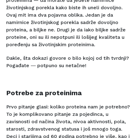
proteinima — da morate da jedete namirnice
životinjskog porekla kako biste ih uneli dovoljno.
Ovaj mit ima dva pojavna oblika. Jedan je da
namirnice životinjskog porekla sadrže dovoljno
proteina, a biljke ne. Drugi je da iako biljke sadrže
proteine, oni su ili nepotpuni ili lošijeg kvaliteta u
poređenju sa životinjskim proteinima.
Dakle, šta dokazi govore o bilo kojoj od tih tvrdnji?
Pogađate ― potpuno su netačne!
Potrebe za proteinima
Prvo pitanje glasi: koliko proteina nam je potrebno?
To je komplikovano pitanje za pojedinca, u
zavisnosti od načina života, nivoa aktivnosti, pola,
starosti, zdravstvenog statusa i još mnogo toga.
Deci i starijima od 60 godina potrebno je više, kao i