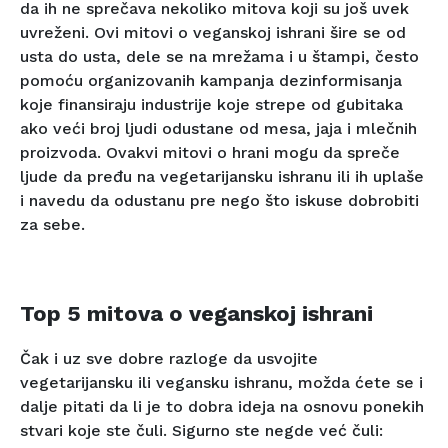
da ih ne sprečava nekoliko mitova koji su još uvek
uvreženi. Ovi mitovi o veganskoj ishrani šire se od
usta do usta, dele se na mrežama i u štampi, često
pomoću organizovanih kampanja dezinformisanja
koje finansiraju industrije koje strepe od gubitaka
ako veći broj ljudi odustane od mesa, jaja i mlečnih
proizvoda. Ovakvi mitovi o hrani mogu da spreče
ljude da pređu na vegetarijansku ishranu ili ih uplaše
i navedu da odustanu pre nego što iskuse dobrobiti
za sebe.
Top 5 mitova o veganskoj ishrani
Čak i uz sve dobre razloge da usvojite
vegetarijansku ili vegansku ishranu, možda ćete se i
dalje pitati da li je to dobra ideja na osnovu ponekih
stvari koje ste čuli. Sigurno ste negde već čuli: