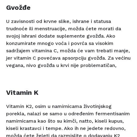
Gvožđe
U zavisnosti od krvne slike, ishrane i statusa
trudnoće ili menstruacije, možda ćete morati da
svojoj ishrani dodate suplemente gvožđa. Ako
konzumirate mnogo voća i povrća sa visokim
sadržajem vitamina C, možda će vam trebati manje,
jer vitamin C povećava apsorpciju gvožđa. Za većinu
vegana, nivo gvožđa u krvi nije problematičan,
Vitamin K
Vitamin K2, osim u namirnicama životinjskog
porekla, nalazi se samo u određenim fermentisanim
namirnicama kao što su kimči, natto, kiseli kupus,
kiseli krastavci i tempe. Ako ih ne jedete redovno,
možda ćete želeti da razmislite o dodavanju K2