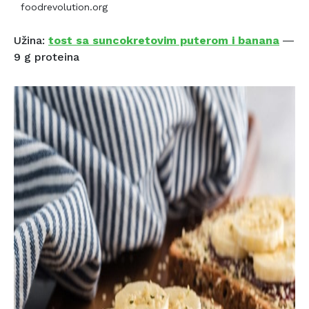
foodrevolution.org
Užina:
tost sa suncokretovim puterom i banana
―
9 g proteina