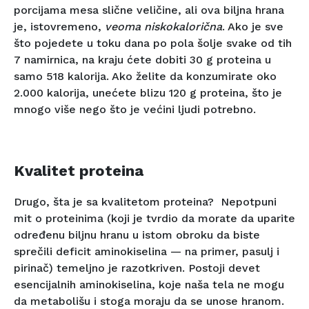
porcijama mesa slične veličine, ali ova biljna hrana
je, istovremeno,
veoma niskokalorična
. Ako je sve
što pojedete u toku dana po pola šolje svake od tih
7 namirnica, na kraju ćete dobiti 30 g proteina u
samo 518 kalorija. Ako želite da konzumirate oko
2.000 kalorija, unećete blizu 120 g proteina, što je
mnogo više nego što je većini ljudi potrebno.
Kvalitet proteina
Drugo, šta je sa kvalitetom proteina? Nepotpuni
mit o proteinima (koji je tvrdio da morate da uparite
određenu biljnu hranu u istom obroku da biste
sprečili deficit aminokiselina — na primer, pasulj i
pirinač) temeljno je razotkriven. Postoji devet
esencijalnih aminokiselina, koje naša tela ne mogu
da metabolišu i stoga moraju da se unose hranom.