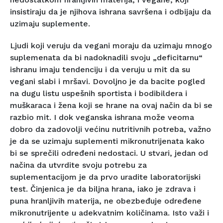
insistiraju da je njihova ishrana savršena i odbijaju da
uzimaju suplemente.
Ljudi koji veruju da vegani moraju da uzimaju mnogo
suplemenata da bi nadoknadili svoju „deficitarnu“
ishranu imaju tendenciju i da veruju u mit da su
vegani slabi i mršavi. Dovoljno je da bacite pogled
na dugu listu uspešnih sportista i bodibildera i
muškaraca i žena koji se hrane na ovaj način da bi se
razbio mit. I dok veganska ishrana može veoma
dobro da zadovolji većinu nutritivnih potreba, važno
je da se uzimaju suplementi mikronutrijenata kako
bi se sprečili određeni nedostaci. U stvari, jedan od
načina da utvrdite svoju potrebu za
suplementacijom je da prvo uradite laboratorijski
test. Činjenica je da biljna hrana, iako je zdrava i
puna hranljivih materija, ne obezbeđuje određene
mikronutrijente u adekvatnim količinama. Isto važi i