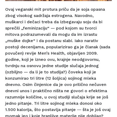
Ovaj veganski mit protura priču da je soja opasna
zbog visokog sadržaja estrogena. Navodno,
muškarci i dečaci treba da izbegavaju soju da bi
sprečili „feminizaciju“ — pod kojom su tvorci
mitova podrazumevali da mogu da im izrastu
„muške dojke“ i da postanu slabi. Iako narativ
postoji decenijama, popularizirao ga je članak (sada
povučen) revije Men’s Health, objavljen 2009.
godine, koji je izneo ovu, krajnje neodgovornu,
tvrdnju na osnovu jedne studije slučaja jednog
(ozbiljno — da li je to studija?) čoveka koji je
konzumirao tri litre (12 šoljica) sojinog mleka
dnevno. Osim činjenice da je ovo prilično nečuven
dnevni unos i praktično ništa ne govori o efektima
razumnije količine, u ovoj studiji slučaja krije se još
jedno pitanje. Tri litre sojinog mleka donosi oko
1.500 kalorija, što postavlja pitanje ― šta je još ovaj
momak jeo i koje hranljive materije nije dobijao?