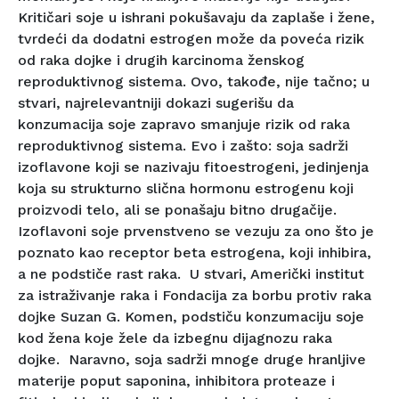
Kritičari soje u ishrani pokušavaju da zaplaše i žene,
tvrdeći da dodatni estrogen može da poveća rizik
od raka dojke i drugih karcinoma ženskog
reproduktivnog sistema. Ovo, takođe, nije tačno; u
stvari, najrelevantniji dokazi sugerišu da
konzumacija soje zapravo smanjuje rizik od raka
reproduktivnog sistema. Evo i zašto: soja sadrži
izoflavone koji se nazivaju fitoestrogeni, jedinjenja
koja su strukturno slična hormonu estrogenu koji
proizvodi telo, ali se ponašaju bitno drugačije.
Izoflavoni soje prvenstveno se vezuju za ono što je
poznato kao receptor beta estrogena, koji inhibira,
a ne podstiče rast raka. U stvari, Američki institut
za istraživanje raka i Fondacija za borbu protiv raka
dojke Suzan G. Komen, podstiču konzumaciju soje
kod žena koje žele da izbegnu dijagnozu raka
dojke. Naravno, soja sadrži mnoge druge hranljive
materije poput saponina, inhibitora proteaze i