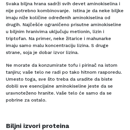
Svaka biljna hrana sadrži svih devet aminokiselina i
nije potrebno kombinovanje. Istina je da neke biljke
imaju niže količine određenih aminokiselina od
drugih. Najčešće ograničeno prisutne aminokiseline
u biljnim hranivima uključuju metionin, lizin i
triptofan. Na primer, neke žitarice i mahunarke
imaju samo malu koncentraciju lizina. S druge
strane, soja je dobar izvor lizina.
Ne morate da konzumirate tofu i pirinač na istom
tanjiru; vaše telo ne radi po tako hitnom rasporedu.
Umesto toga, sve što treba da uradite da biste
dobili sve esencijalne aminokiseline jeste da se
uravnoteženo hranite. Vaše telo će samo da se
pobrine za ostalo.
Biljni izvori proteina