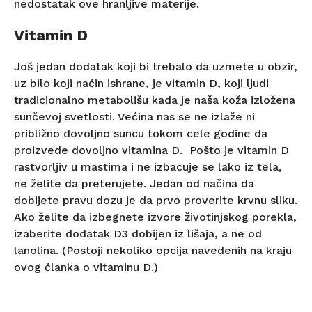
nedostatak ove hranljive materije.
Vitamin D
Još jedan dodatak koji bi trebalo da uzmete u obzir,
uz bilo koji način ishrane, je vitamin D, koji ljudi
tradicionalno metabolišu kada je naša koža izložena
sunčevoj svetlosti. Većina nas se ne izlaže ni
približno dovoljno suncu tokom cele godine da
proizvede dovoljno vitamina D. Pošto je vitamin D
rastvorljiv u mastima i ne izbacuje se lako iz tela,
ne želite da preterujete. Jedan od načina da
dobijete pravu dozu je da prvo proverite krvnu sliku.
Ako želite da izbegnete izvore životinjskog porekla,
izaberite dodatak D3 dobijen iz lišaja, a ne od
lanolina. (Postoji nekoliko opcija navedenih na kraju
ovog članka o vitaminu D.)