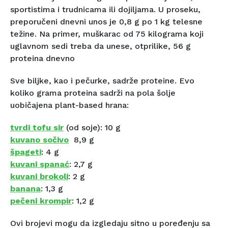
sportistima i trudnicama ili dojiljama. U proseku,
preporučeni dnevni unos je 0,8 g po 1 kg telesne
težine. Na primer, muškarac od 75 kilograma koji
uglavnom sedi treba da unese, otprilike, 56 g
proteina dnevno
Sve biljke, kao i pečurke, sadrže proteine. Evo
koliko grama proteina sadrži na pola šolje
uobičajena plant-based hrana:
tvrdi tofu sir
(od soje): 10 g
kuvano sočivo
8,9 g
špageti
: 4 g
kuvani spanać
: 2,7 g
kuvani brokoli
: 2 g
banana
: 1,3 g
pečeni krompir
: 1,2 g
Ovi brojevi mogu da izgledaju sitno u poređenju sa