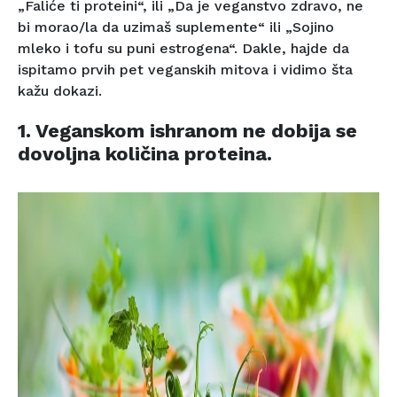
„Faliće ti proteini“, ili „Da je veganstvo zdravo, ne
bi morao/la da uzimaš suplemente“ ili „Sojino
mleko i tofu su puni estrogena“. Dakle, hajde da
ispitamo prvih pet veganskih mitova i vidimo šta
kažu dokazi.
1. Veganskom ishranom ne dobija se
dovoljna količina proteina.