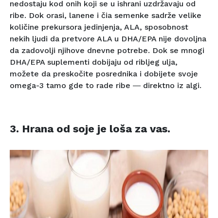
nedostaju kod onih koji se u ishrani uzdržavaju od
ribe. Dok orasi, lanene i čia semenke sadrže velike
količine prekursora jedinjenja, ALA, sposobnost
nekih ljudi da pretvore ALA u DHA/EPA nije dovoljna
da zadovolji njihove dnevne potrebe. Dok se mnogi
DHA/EPA suplementi dobijaju od ribljeg ulja,
možete da preskočite posrednika i dobijete svoje
omega-3 tamo gde to rade ribe ― direktno iz algi.
3. Hrana od soje je loša za vas.